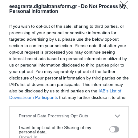
συνεργασίας
eeagrants.digitaltransform.gr -
Do Not Process My
Personal Information
If you wish to opt-out of the sale, sharing to third parties, or
processing of your personal or sensitive information for
targeted advertising by us, please use the below opt-out
11 Αυγούστου 2022
section to confirm your selection. Please note that after your
opt-out request is processed you may continue seeing
03_ΕΟΧ ΔΙΜΕΡΗ – Υποβολή
interest-based ads based on personal information utilized by
προτάσεων χρηματοδότησης,
us or personal information disclosed to third parties prior to
μέσω του Ταμείου Διμερών
your opt-out. You may separately opt-out of the further
Σχέσεων, στο πλαίσιο του
disclosure of your personal information by third parties on the
IAB’s list of downstream participants. This information may
Προγράμματος Χρηστή
also be disclosed by us to third parties on the
IAB’s List of
Διακυβέρνηση, Θεσμοί,
Downstream Participants
that may further disclose it to other
Διαφάνεια
third parties.
Personal Data Processing Opt Outs
Τελευταία Νέα
I want to opt-out of the Sharing of my
personal data.
«Χρηστή Διακυβέρνηση, Θεσμοί, Διαφάνεια»
Opted In