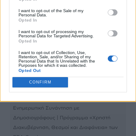
| Απολογισμός Προγράμματος
I want to opt-out of the Sale of my
Personal Data.
Opted In
SAVE THE DATE | Τελετή λήξης του
I want to opt-out of processing my
Προγράμματος «Χρηστή Διακυβέρνηση,
Personal Data for Targeted Advertising.
Opted In
Θεσμοί και Διαφάνεια» | 13 Δεκεμβρίου
I want to opt-out of Collection, Use,
2024
Retention, Sale, and/or Sharing of my
Personal Data that Is Unrelated with the
Purposes for which it was collected.
Opted Out
9 Ερωτήσεις και Απαντήσεις για τη «Χρηστή
Διακυβέρνηση, Θεσμοί, Διαφάνεια»:
CONFIRM
Ανασκόπηση του Προγράμματος
Ενημερωτική Συνάντηση με
Δημοσιογράφους | Πρόγραμμα «Χρηστή
Διακυβέρνηση, Θεσμοί και Διαφάνεια» των