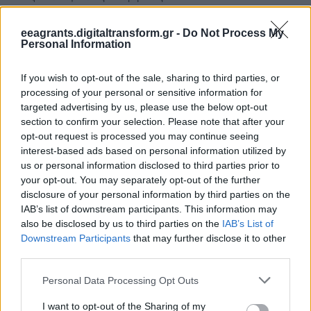
eeagrants.digitaltransform.gr -
Do Not Process My
Μείωση της φτώχειας και κοινωνική
Personal Information
ένταξη
: 11,5 εκατ. ευρώ
If you wish to opt-out of the sale, sharing to third parties, or
processing of your personal or sensitive information for
Επενδύσεις που στοχεύουν στη μείωση των
targeted advertising by us, please use the below opt-out
κοινωνικών ανισοτήτων και στη στήριξη
section to confirm your selection. Please note that after your
opt-out request is processed you may continue seeing
ευάλωτων ομάδων, με έμφαση στην κοινωνική
interest-based ads based on personal information utilized by
ένταξη.
us or personal information disclosed to third parties prior to
your opt-out. You may separately opt-out of the further
disclosure of your personal information by third parties on the
Χρηστή διακυβέρνηση, λογοδοσία και
IAB’s list of downstream participants. This information may
διαφάνεια
: 7 εκατ. ευρώ
also be disclosed by us to third parties on the
IAB’s List of
Downstream Participants
that may further disclose it to other
third parties.
Χρηματοδότηση που ενισχύει τις θεσμικές
Personal Data Processing Opt Outs
δομές, προωθεί τη διαφάνεια στη δημόσια
I want to opt-out of the Sharing of my
διοίκηση και ενισχύει την εμπιστοσύνη των