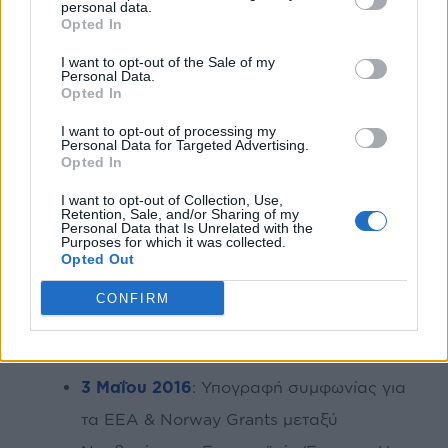
personal data.
Opted In
πολιτών στους θεσμούς.
I want to opt-out of the Sale of my
Personal Data.
Αυτά τα έργα συνδυάζουν ψηφιακές υποδομές
Opted In
και θεσμικές καινοτομίες που ενισχύουν τη
I want to opt-out of processing my
Personal Data for Targeted Advertising.
διαφάνεια και την ακεραιότητα στη δημόσια
Opted In
διοίκηση.
I want to opt-out of Collection, Use,
Retention, Sale, and/or Sharing of my
Βασικά ορόσημα του
Personal Data that Is Unrelated with the
Purposes for which it was collected.
Opted Out
χρηματοδοτικού
μηχανισμού ΕΟΧ 2014-
CONFIRM
2021
3 Μαΐου 2016
: Υπογραφή συμφωνίας για
τα EEA & Norway Grants μεταξύ