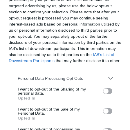
targeted advertising by us, please use the below opt-out
Operator of the Programme «Good
section to confirm your selection. Please note that after your
Governance, Accountable» (
PDF
- 1,95 MB
opt-out request is processed you may continue seeing
interest-based ads based on personal information utilized by
)
us or personal information disclosed to third parties prior to
your opt-out. You may separately opt-out of the further
disclosure of your personal information by third parties on the
Επικοινωνιακό Σχέδιο «Μείωση της
IAB’s list of downstream participants. This information may
also be disclosed by us to third parties on the
IAB’s List of
κακοδιοίκησης στον δημόσιο τομέα» του
Downstream Participants
that may further disclose it to other
Συνηγόρου του Πολίτη (
- )
third parties.
Personal Data Processing Opt Outs
Επικοινωνιακό Σχέδιο «Ενίσχυση του
I want to opt-out of the Sharing of my
personal data.
Πλαισίου για την Ακεραιότητα, τη
Opted In
Διαφάνεια και την Καταπολέμηση
I want to opt-out of the Sale of my
Personal Data.
Διαφθοράς» της Εθνικής Αρχής
Opted In
Διαφάνειας (
- )
I want to opt-out of processing my