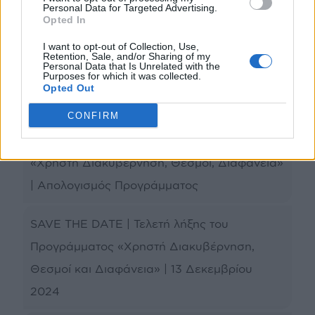
Personal Data for Targeted Advertising.
Opted In
Περισσότερα
I want to opt-out of Collection, Use,
Retention, Sale, and/or Sharing of my
Personal Data that Is Unrelated with the
Βιβλιοθήκη EEA Grants
Purposes for which it was collected.
Opted Out
CONFIRM
Τελευταία Νέα
«Χρηστή Διακυβέρνηση, Θεσμοί, Διαφάνεια»
| Απολογισμός Προγράμματος
SAVE THE DATE | Τελετή λήξης του
Προγράμματος «Χρηστή Διακυβέρνηση,
Θεσμοί και Διαφάνεια» | 13 Δεκεμβρίου
2024