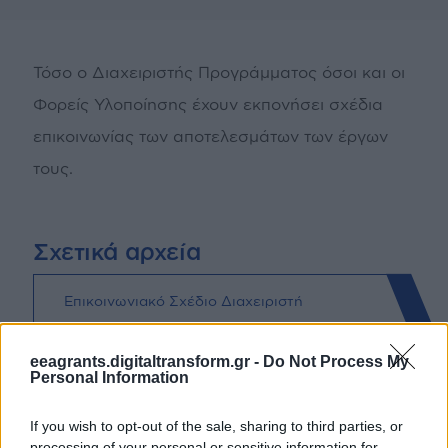
Τόσο ο Διαχειριστής Προγράμματος όσοι και οι
Φορείς Υλοποίησης έχουν εκπονήσει σχέδια
επικοινωνίας των αποτελεσμάτων των έργων
τους.
Σχετικά αρχεία
Επικοινωνιακό Σχέδιο Διαχειριστή
Προγράμματος «Χρηστή Διακυβέρνηση,
eeagrants.digitaltransform.gr -
Do Not Process My
Θεσμοί, Διαφάνεια» (
PDF
- 403,72 KB )
Personal Information
If you wish to opt-out of the sale, sharing to third parties, or
Communication Plan of the Programme
processing of your personal or sensitive information for