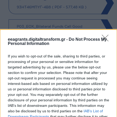
93ΗΤ46ΜΠΥΓ-4Β8 (
PDF
- 577,48 KB )
P03_ΕΟΧ_Bilateral Funds Call Good
Governance (
PDF
- 454,61 KB )
eeagrants.digitaltransform.gr -
Do Not Process My
Personal Information
Συνημμένα Πρόσκλησης
If you wish to opt-out of the sale, sharing to third parties, or
processing of your personal or sensitive information for
Π03_ΕΟΧ_ΔΙΜΕΡΗ (
7Z
- 7,58 MB )
targeted advertising by us, please use the below opt-out
section to confirm your selection. Please note that after your
opt-out request is processed you may continue seeing
Τελευταία Νέα
interest-based ads based on personal information utilized by
us or personal information disclosed to third parties prior to
your opt-out. You may separately opt-out of the further
«Χρηστή Διακυβέρνηση, Θεσμοί, Διαφάνεια»
disclosure of your personal information by third parties on the
| Απολογισμός Προγράμματος
IAB’s list of downstream participants. This information may
also be disclosed by us to third parties on the
IAB’s List of
Downstream Participants
that may further disclose it to other