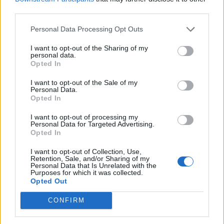
SAVE THE DATE | Τελετή λήξης του
third parties.
Προγράμματος «Χρηστή Διακυβέρνηση,
Personal Data Processing Opt Outs
Θεσμοί και Διαφάνεια» | 13 Δεκεμβρίου
I want to opt-out of the Sharing of my
2024
personal data.
Opted In
9 Ερωτήσεις και Απαντήσεις για τη «Χρηστή
I want to opt-out of the Sale of my
Personal Data.
Διακυβέρνηση, Θεσμοί, Διαφάνεια»:
Opted In
Ανασκόπηση του Προγράμματος
I want to opt-out of processing my
Personal Data for Targeted Advertising.
Opted In
Ενημερωτική Συνάντηση με
I want to opt-out of Collection, Use,
Δημοσιογράφους | Πρόγραμμα «Χρηστή
Retention, Sale, and/or Sharing of my
Personal Data that Is Unrelated with the
Διακυβέρνηση, Θεσμοί και Διαφάνεια» των
Purposes for which it was collected.
Opted Out
EEA Grants
CONFIRM
Γνωρίστε το Πρόγραμμα «Χρηστή