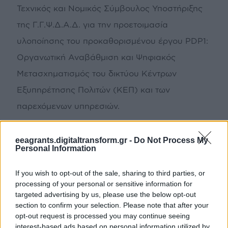
Τεχνικός και Νομικός Σύμβουλος Υποστήριξης
της Γ.Γ.Ψ.Δ.Α.Δ. για την προετοιμασία
υλοποίησης του προκαθορισμένου έργου PDP1:
Οργανωτική Αναβάθμιση και Ψηφιακός
Μετασχηματισμός του δικτύου Κέντρων
Εξυπηρέτησης Πολιτών (ΚΕΠ) και των
παρεχόμενων υπηρεσιών.
Σε συνέχεια της υπογραφής της
eeagrants.digitaltransform.gr -
Do Not Process My
Personal Information
Προγραμματικής Συμφωνίας μεταξύ Ελλάδας
και Δοτριών Χωρών για την υλοποίηση του
If you wish to opt-out of the sale, sharing to third parties, or
Προγράμματος F «Χρηστή Διακυβέρνηση,
processing of your personal or sensitive information for
targeted advertising by us, please use the below opt-out
Θεσμοί και Διαφάνεια» και την υπογραφή του
section to confirm your selection. Please note that after your
Συμφώνου Υλοποίησης του Προγράμματος
opt-out request is processed you may continue seeing
interest-based ads based on personal information utilized by