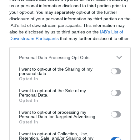
(Programme Implementation Agreement) (ΥΑ
us or personal information disclosed to third parties prior to
Χρηματοδότησης), η Γενική Γραμματεία
your opt-out. You may separately opt-out of the further
disclosure of your personal information by third parties on the
Ψηφιακής Διακυβέρνησης και Απλούστευσης
IAB’s list of downstream participants. This information may
also be disclosed by us to third parties on the
IAB’s List of
Διαδικασιών (ΓΓΨΔΑΔ) έχει αναλάβει την
Downstream Participants
that may further disclose it to other
προώθηση και υλοποίηση του έργου PDP1:
third parties.
«Οργανωτική Αναβάθμιση και Ψηφιακός
Personal Data Processing Opt Outs
Μετασχηματισμός του δικτύου Κέντρων
I want to opt-out of the Sharing of my
Εξυπηρέτησης Πολιτών (ΚΕΠ) και των
personal data.
Opted In
παρεχόμενων υπηρεσιών».
I want to opt-out of the Sale of my
Personal Data.
Στόχος της πράξης είναι η παροχή υπηρεσιών
Opted In
τεχνικής, διοικητικής, νομικής και επιστημονικής
I want to opt-out of processing my
Personal Data for Targeted Advertising.
υποστήριξης προς τη ΓΓΨΔΑΔ για την
Opted In
προετοιμασία της έναρξης υλοποίησης της εν
I want to opt-out of Collection, Use,
Retention, Sale, and/or Sharing of my
λόγω προκαθορισμένης δράσης.