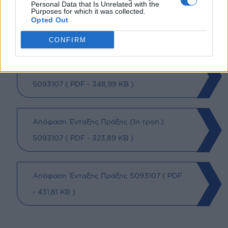
Personal Data that Is Unrelated with the
Purposes for which it was collected.
Opted Out
CONFIRM
Σχετικά αρχεία
Απόφαση Ένταξης Πράξης (2η τροπ.)
5093107 (
PDF
- 348,99 KB )
Απόφαση Ένταξης Πράξης (1η τροπ.)
5093107 (
PDF
- 323,89 KB )
Απόφαση Ένταξης Πράξης 5093107 (
PDF
- 431,81 KB )