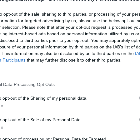
to opt-out of the sale, sharing to third parties, or processing of your per
formation for targeted advertising by us, please use the below opt-out s
όδια εθνική αρχή για α) την εκπόνηση, παρακολούθηση,
r selection. Please note that after your opt-out request is processed y
ύ Στρατηγικού Σχεδίου κατά της Διαφθοράς (εφεξής ΕΣ
eing interest-based ads based on personal information utilized by us or
disclosed to third parties prior to your opt-out. You may separately opt-
ραιότητας και της λογοδοσίας στη δράση κυβερνητικών
losure of your personal information by third parties on the IAB’s list of
ν πρόληψη, αποτροπή, και αντιμετώπιση φαινομένων απάτ
. This information may also be disclosed by us to third parties on the
IA
Participants
that may further disclose it to other third parties.
Μ-ΕΟΧ υποβάλλοντας αίτημα για την χρηματοδότηση του
: “Ενίσχυση του πλαισίου για την ακεραιότητα, τη διαφά
ο πλαίσιο του προγράμματος “Χρηστή Διακυβέρνηση, Θε
l Data Processing Opt Outs
o opt-out of the Sharing of my personal data.
In
εκτικής δέσμης μέτρων για την ενίσχυση της λογοδοσίας
μόσια ζωή και στην υποστήριξη της εφαρμογής εμβληματ
o opt-out of the Sale of my Personal Data.
In
ροσδιοριστεί ως μεταρρυθμίσεις υψηλής σπουδαιότητας
to opt-out of processing my Personal Data for Targeted
άσεις μέσω δράσεων για
α) την Ενίσχυση του Εθνικού